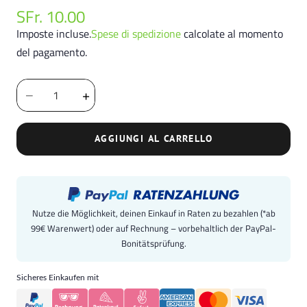
SFr. 10.00
Prezzo
Prezzo
di
scontato
Imposte incluse.
Spese di spedizione
calcolate al momento
listino
del pagamento.
−
+
AGGIUNGI AL CARRELLO
Nutze die Möglichkeit, deinen Einkauf in Raten zu bezahlen (*ab
99€ Warenwert) oder auf Rechnung – vorbehaltlich der PayPal-
Bonitätsprüfung.
Sicheres Einkaufen mit